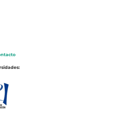
ntacto
rsidades: