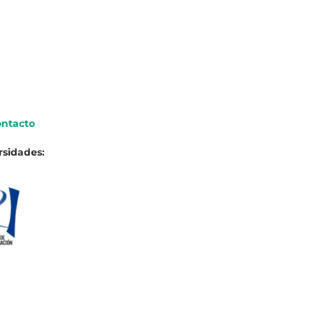
ntacto
rsidades: