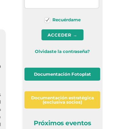
Recuérdame
Olvidaste la contraseña?
a
Documentación Fotoplat
s
Documentación estratégica
(exclusiva socios)
l
o
e
Próximos eventos
l