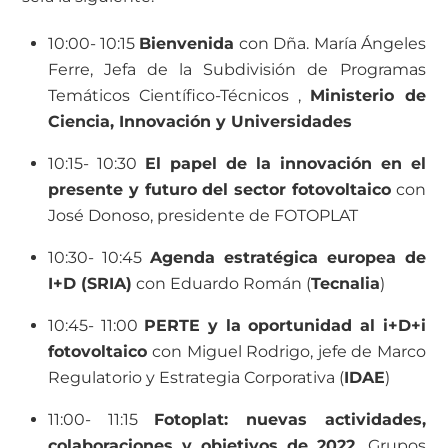
10:00- 10:15
Bienvenida
con Dña. María Ángeles
Ferre, Jefa de la Subdivisión de Programas
Temáticos Científico-Técnicos ,
Ministerio de
Ciencia, Innovación y Universidades
10:15- 10:30
El papel de la innovación en el
presente y futuro del sector fotovoltaico
con
José Donoso, presidente de FOTOPLAT
10:30- 10:45
Agenda estratégica europea de
I+D (SRIA)
con Eduardo Román (
Tecnalia
)
10:45- 11:00
PERTE y la oportunidad al i+D+i
fotovoltaico
con Miguel Rodrigo, jefe de Marco
Regulatorio y Estrategia Corporativa (
IDAE
)
11:00- 11:15
Fotoplat: nuevas actividades,
colaboraciones y objetivos de 2022.
Grupos