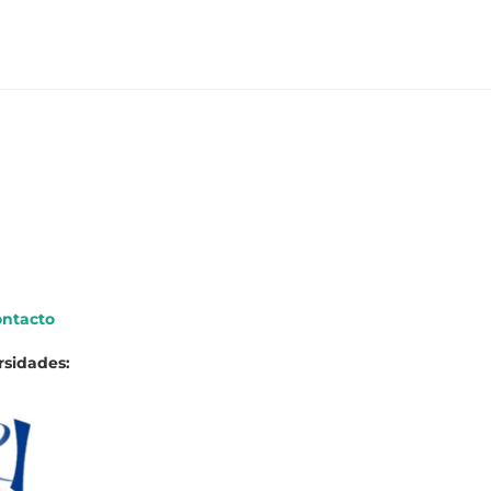
ntacto
rsidades: