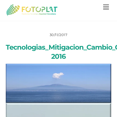
Skip
Me
to
content
30/11/2017
Tecnologias_Mitigacion_Cambio_
2016