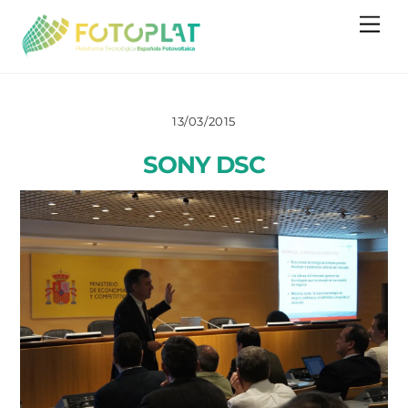
Skip
Me
to
content
13/03/2015
SONY DSC