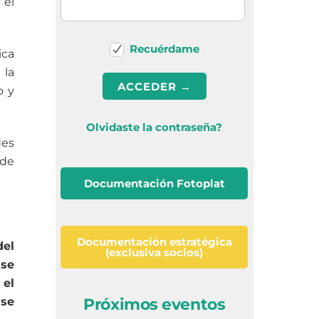
 el
Recuérdame
ica
 la
o y
Olvidaste la contraseña?
des
 de
Documentación Fotoplat
Documentación estratégica
del
(exclusiva socios)
 se
 el
 se
Próximos eventos