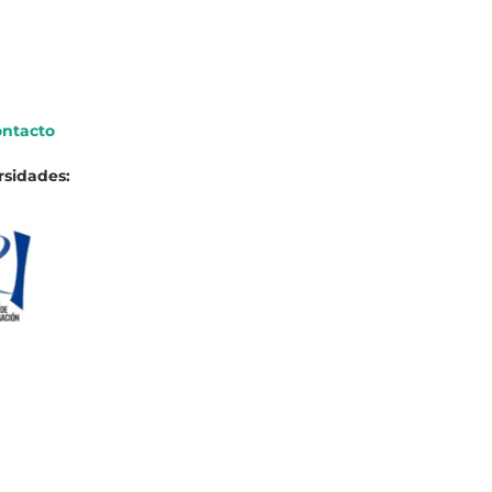
ntacto
rsidades: