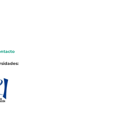
ntacto
rsidades: