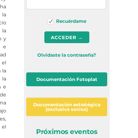
 ha
 la
Recuérdame
cio
 la
n y
s e
dad
Olvidaste la contraseña?
 el
 la
 la
Documentación Fotoplat
s e
 de
ama
Documentación estratégica
(exclusiva socios)
ajo
es,
 el
Próximos eventos