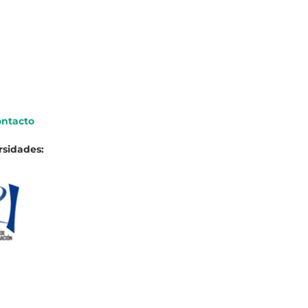
ntacto
rsidades: