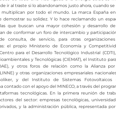
e ir al traste si lo abandonamos justo ahora, cuando se
e multiplican por todo el mundo. La marca España en
re demostrar su solidez. Y lo hace reclamando un espa
olas que buscan una mayor cohesión y desarrollo de
tan de conformar un foro de intercambio y participació
e consulta, de servicio, para otras organizacione
das: el propio Ministerio de Economía y Competitivi
entro para el Desarrollo Tecnológico Industrial (CDTI),
oambientales y Tecnológicas (CIEMAT), el Instituto para
DAE), y otros foros de relación como la Alianza por
ALINNE) y otras organizaciones empresariales nacionale
 Soliker, y del Instituto de Sistemas Fotovoltaicos
 ha contado con el apoyo del MINECO, a través del progr
lataformas tecnológicas. En la primera reunión de trab
ctores del sector: empresas tecnológicas, universidad
rivados, y la administración pública, representada por