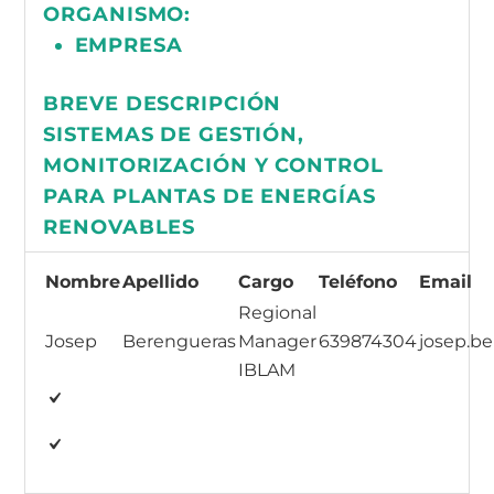
ORGANISMO:
EMPRESA
BREVE DESCRIPCIÓN
SISTEMAS DE GESTIÓN,
MONITORIZACIÓN Y CONTROL
PARA PLANTAS DE ENERGÍAS
RENOVABLES
Nombre
Apellido
Cargo
Teléfono
Email
Regional
Josep
Berengueras
Manager
639874304
josep.b
IBLAM