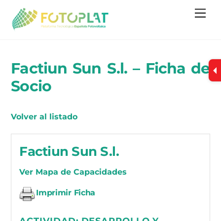
Skip
Me
to
content
Factiun Sun S.l. – Ficha de
Socio
Volver al listado
Factiun Sun S.l.
Ver Mapa de Capacidades
Imprimir Ficha
ACTIVIDAD:
DESARROLLO Y