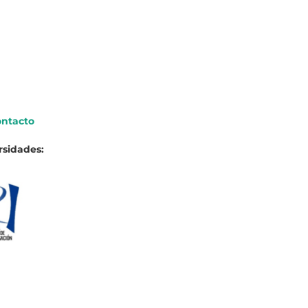
ntacto
rsidades: