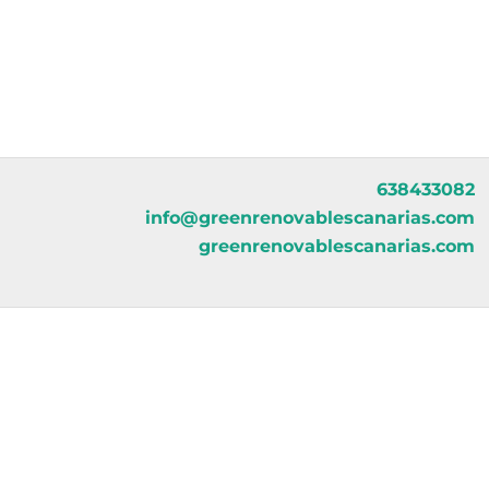
638433082
info@greenrenovablescanarias.com
greenrenovablescanarias.com