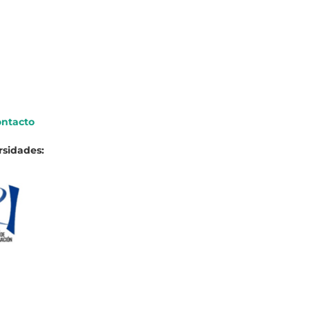
ntacto
rsidades: