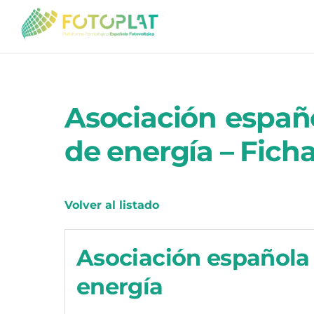
Skip
to
content
Asociación espa
de energía – Fich
Volver al listado
Asociación español
energía