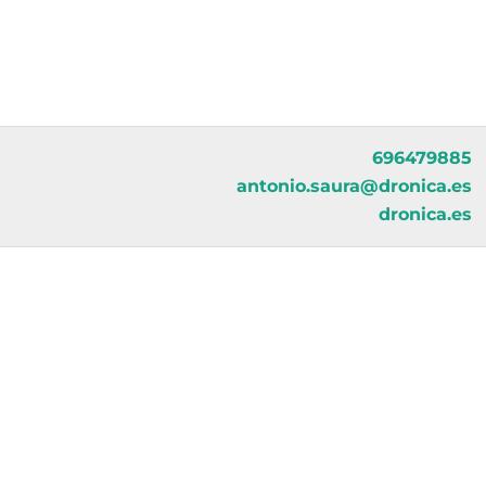
696479885
antonio.saura@dronica.es
dronica.es