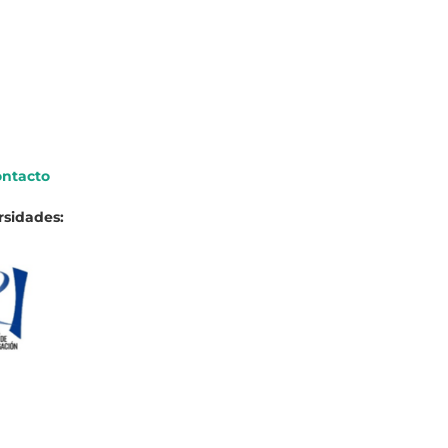
ntacto
rsidades: