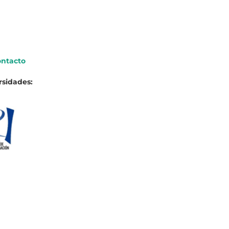
ntacto
rsidades: