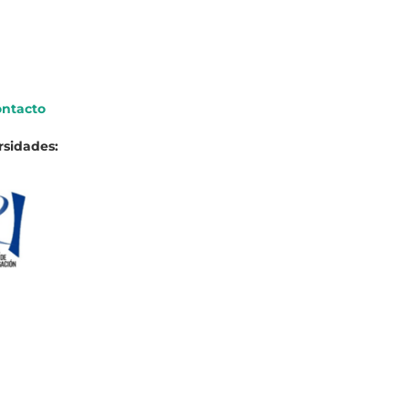
ntacto
rsidades: