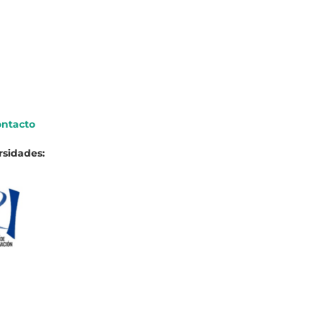
ntacto
rsidades: