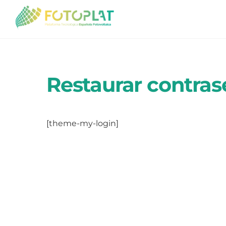
Skip
to
content
Restaurar contra
[theme-my-login]