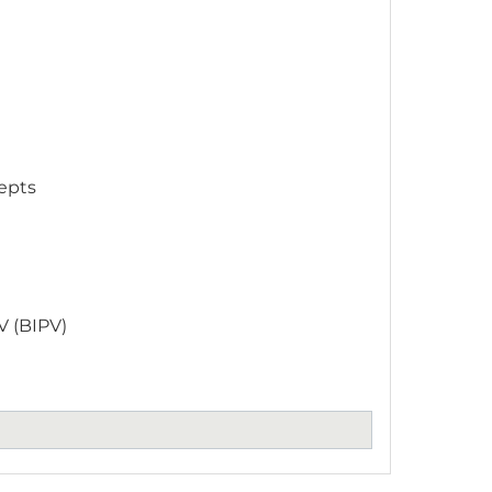
cepts
V (BIPV)