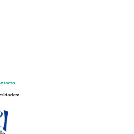
ntacto
rsidades: