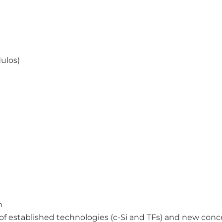
dulos)
n
y of established technologies (c-Si and TFs) and new con