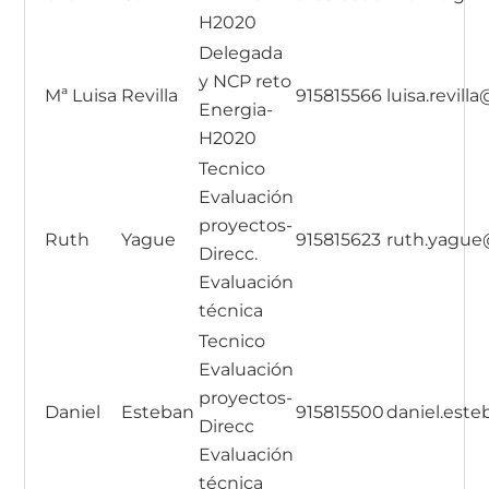
H2020
Delegada
y NCP reto
Mª Luisa
Revilla
915815566
luisa.revill
Energia-
H2020
Tecnico
Evaluación
proyectos-
Ruth
Yague
915815623
ruth.yague
Direcc.
Evaluación
técnica
Tecnico
Evaluación
proyectos-
Daniel
Esteban
915815500
daniel.este
Direcc
Evaluación
técnica