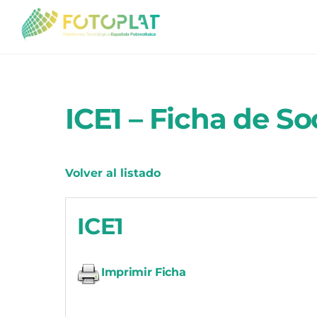
Skip
to
content
ICE1 – Ficha de So
Volver al listado
ICE1
Imprimir Ficha