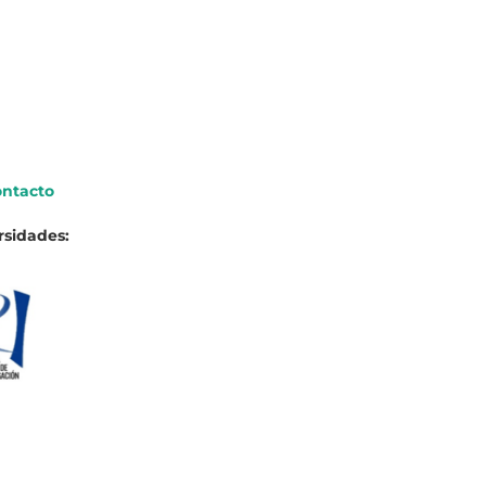
ntacto
rsidades: