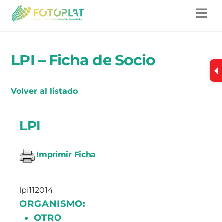
Skip
Me
to
content
LPI – Ficha de Socio
Volver al listado
LPI
Imprimir Ficha
lpi112014
ORGANISMO:
OTRO