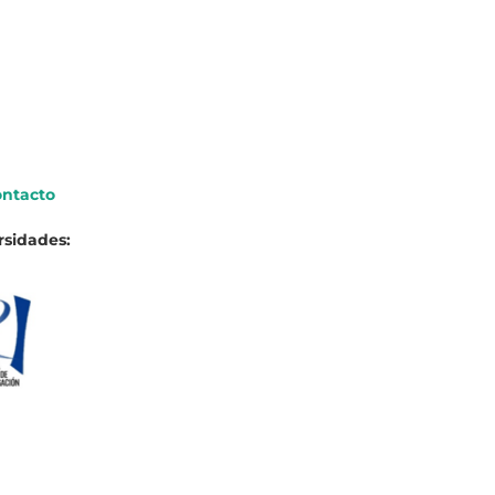
ntacto
rsidades: