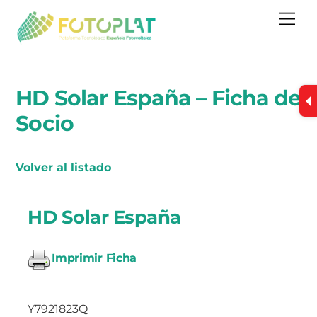
Skip
Me
to
content
HD Solar España – Ficha de
Socio
Volver al listado
HD Solar España
Imprimir Ficha
Y7921823Q