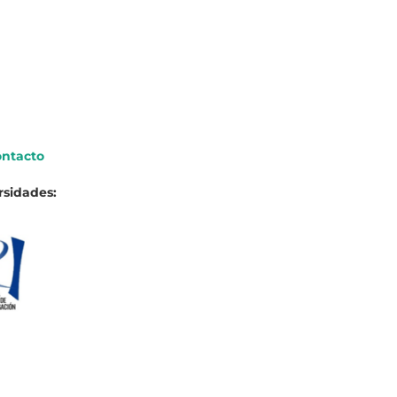
ntacto
rsidades: