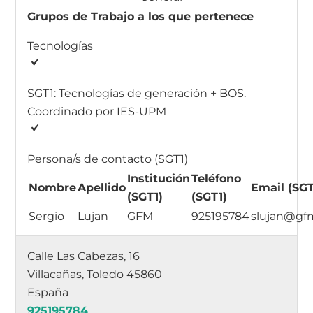
Grupos de Trabajo a los que pertenece
Tecnologías
SGT1: Tecnologías de generación + BOS.
Coordinado por IES-UPM
Persona/s de contacto (SGT1)
Institución
Teléfono
Nombre
Apellido
Email (SGT
(SGT1)
(SGT1)
Sergio
Lujan
GFM
925195784
slujan@gf
Calle Las Cabezas, 16
Villacañas, Toledo 45860
España
925195784