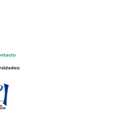
ntacto
rsidades: