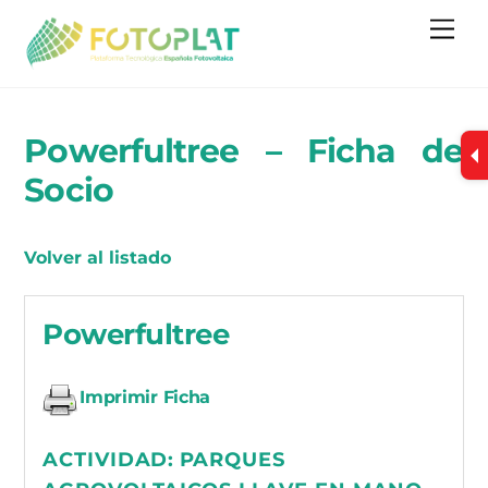
Skip
Me
to
content
Powerfultree – Ficha de
Socio
Volver al listado
Powerfultree
Imprimir Ficha
ACTIVIDAD:
PARQUES