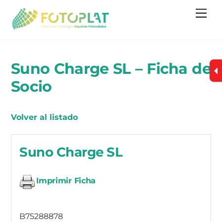
Skip
Me
to
content
Suno Charge SL – Ficha de
Socio
Volver al listado
Suno Charge SL
Imprimir Ficha
B75288878