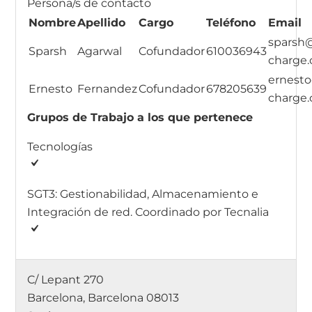
Persona/s de contacto
Nombre
Apellido
Cargo
Teléfono
Email
sparsh
Sparsh
Agarwal
Cofundador
610036943
charge
ernest
Ernesto
Fernandez
Cofundador
678205639
charge
Grupos de Trabajo a los que pertenece
Tecnologías
SGT3: Gestionabilidad, Almacenamiento e
Integración de red. Coordinado por Tecnalia
C/ Lepant 270
Barcelona, Barcelona 08013