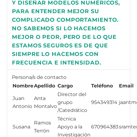
Y DISEÑAR MODELOS NUMÉRICOS,
PARA ENTENDER MEJOR SU
COMPLICADO COMPORTAMIENTO.
NO SABEMOS SI LO HACEMOS
MEJOR O PEOR, PERO DE LO QUE
ESTAMOS SEGUROS ES DE QUE
SIEMPRE LO HACEMOS CON
FRECUENCIA E INTENSIDAD.
Persona/s de contacto
Nombre
Apellido
Cargo
Teléfono
Email
Director del
Juan
Anta
grupo
954349314
jaant
Antonio
Montalvo
/Catedrático
Técnica
Ramos
Susana
Apoyo a la
670964383
sramte
Terrón
Investigación