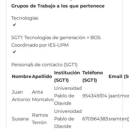
Grupos de Trabajo a los que pertenece
Tecnologías
SGT1: Tecnologías de generación + BOS.
Coordinado por IES-UPM
Persona/s de contacto (SGT1)
Institución
Teléfono
Nombre
Apellido
Email (S
(SGT1)
(SGT1)
Universidad
Juan
Anta
Pablo de
954349314
jaantmo
Antonio
Montalvo
Olavide
Universidad
Ramos
Susana
Pablo de
670964383
sramter
Terrón
Olavide