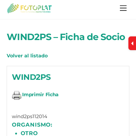
Skip
Me
to
content
WIND2PS – Ficha de Socio
Volver al listado
WIND2PS
Imprimir Ficha
wind2ps112014
ORGANISMO:
OTRO